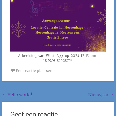
Afbeelding-van-WhatsApp-op-2024-12-13-om-
18.49.03_85928754
Een reactie plaatsen
Bericht
←
Hello world!
Nieuwjaar
→
navigatie
Geef een reactie