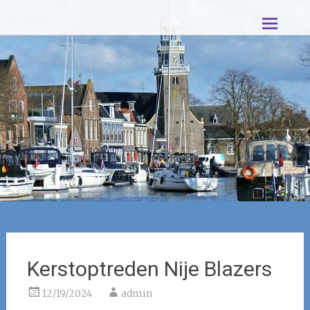
Ga
Muziek en Zangvereniging Excelsior
naar
de
Lemmer
inhoud
Kerstoptreden Nije Blazers
12/19/2024
admin