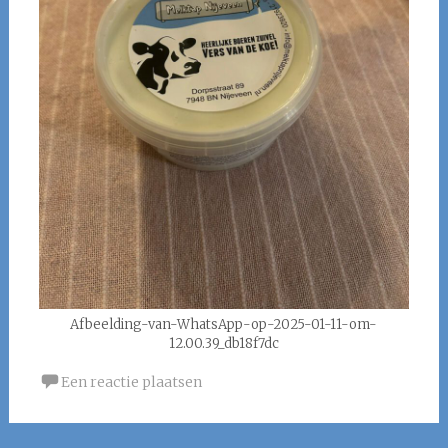
Afbeelding-van-WhatsApp-op-2025-01-11-om-
12.00.39_db18f7dc
Een reactie plaatsen