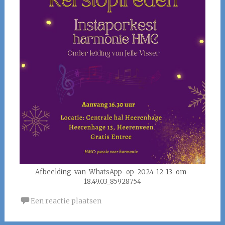
Afbeelding-van-WhatsApp-op-2024-12-13-om-
18.49.03_85928754
Een reactie plaatsen