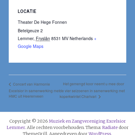
LOCATIE
Theater De Hege Fonnen
Betelgeuze 2
Lemmer
,
Fryslân
8531 MV
Netherlands
+
Google Maps
Het gemengd koor neemt u mee door
Concert van Harmonie
Excelsior in samenwerking met
de vier seizoenen in samenwerking met
HMC uit Heerenveen
koperkwintet Charivari
Copyright © 2026
Muziek en Zangvereniging Excelsior
Lemmer
. Alle rechten voorbehouden. Thema:
Radiate
door
ThemeGrill. Aangedreven door
WordPress
.